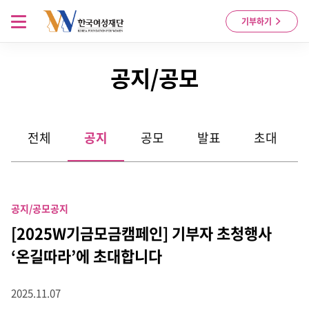
Skip to content
메뉴 열기
기부하기
공지/공모
전체
공지
공모
발표
초대
공지/공모
공지
[2025W기금모금캠페인] 기부자 초청행사
‘온길따라’에 초대합니다
2025.11.07