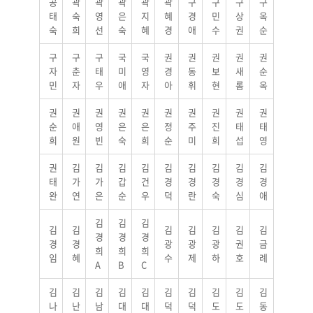
공
곽
곽
곽
곽
곽
구
구
구
구
태
숙
영
은
지
혜
경
민
상
옥
숙
희
선
숙
혜
경
애
수
권
순
구
구
구
국
국
권
권
권
권
권
자
춘
태
미
영
경
동
보
새
순
민
자
우
애
자
아
휘
현
롬
옥
권
권
권
권
권
권
권
권
권
권
순
애
영
은
은
정
주
진
태
태
희
원
빈
숙
희
순
미
희
섭
영
권
김
김
김
김
김
김
김
김
김
태
가
가
갑
건
경
경
경
경
경
완
연
은
순
우
덕
란
숙
심
애
김
김
김
김
김
김
김
김
김
김
경
경
경
경
경
광
광
광
권
금
희
희
희
임
혜
수
제
하
호
례
A
B
C
김
김
김
김
김
김
김
김
김
김
나
난
남
대
대
덕
덕
도
도
동