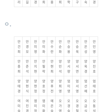
리
길
경
희
용
희
학
구
숙
경
ㅇ.
안
안
안
안
안
안
안
안
안
안
건
경
미
미
수
순
승
승
은
인
희
모
영
화
란
화
용
욱
성
영
안
안
안
안
안
양
양
양
양
양
종
준
지
필
현
민
서
서
옥
진
희
석
현
락
희
석
량
연
경
호
양
양
양
양
양
양
엄
엄
엄
엄
태
현
현
호
후
희
미
서
선
태
경
식
정
정
전
영
영
영
예
호
여
여
염
염
예
오
오
오
오
오
미
진
미
미
은
가
경
경
금
동
숙
경
정
화
숙
영
숙
철
식
석