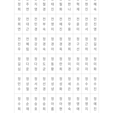
정
주
지
철
태
필
한
혁
현
혜
희
연
영
경
진
화
나
재
진
숙
장
전
전
전
전
전
전
전
전
전
희
대
민
부
영
예
우
윤
은
진
연
근
경
숙
미
진
용
미
서
영
전
전
정
정
정
정
정
정
정
정
진
혜
강
경
경
경
경
구
근
길
우
림
자
숙
아
옥
희
선
하
석
정
정
정
정
정
정
정
정
정
정
길
다
다
도
동
란
미
미
미
미
심
운
정
균
황
희
경
모
자
화
정
정
정
정
정
정
정
정
정
정
민
상
서
선
성
성
세
소
수
수
수
철
연
경
녕
화
은
영
미
진
정
정
정
정
정
정
정
정
정
정
수
순
승
승
아
아
영
영
영
예
희
재
호
희
름
현
숙
애
지
진