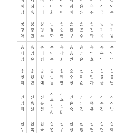
서
서
석
석
석
석
석
선
선
설
혜
희
나
미
영
영
용
은
진
영
정
숙
리
화
미
애
원
주
국
수
성
성
성
손
손
손
손
손
송
송
경
정
형
경
순
압
은
진
기
기
애
현
주
화
연
구
수
화
욱
원
송
송
송
송
송
송
송
송
송
송
다
명
미
민
상
승
영
영
은
인
영
순
령
수
희
원
순
호
영
범
송
송
송
송
송
순
신
신
신
신
정
정
정
준
혜
수
미
민
봉
봉
미
민
애
용
영
정
순
자
균
남
신
신
신
신
신
신
신
신
신
신
은
은
영
용
유
은
의
종
주
진
섭
섭
미
선
정
숙
경
은
진
남
A
B
심
심
심
심
심
심
심
심
심
심
누
복
숙
영
우
정
창
현
현
혜