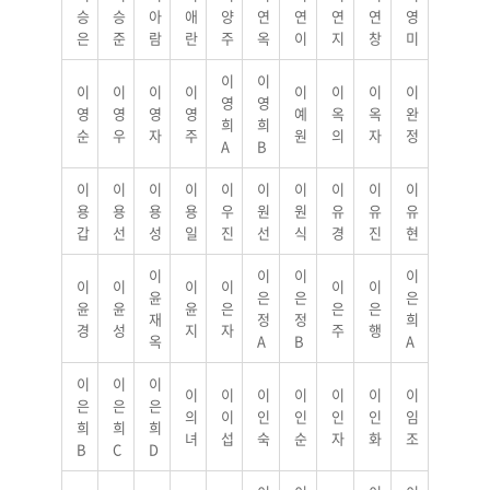
승
승
아
애
양
연
연
연
연
영
은
준
람
란
주
옥
이
지
창
미
이
이
이
이
이
이
이
이
이
이
영
영
영
영
영
영
예
옥
옥
완
희
희
순
우
자
주
원
의
자
정
A
B
이
이
이
이
이
이
이
이
이
이
용
용
용
용
우
원
원
유
유
유
갑
선
성
일
진
선
식
경
진
현
이
이
이
이
이
이
이
이
이
이
윤
은
은
은
윤
윤
윤
은
은
은
재
정
정
희
경
성
지
자
주
행
옥
A
B
A
이
이
이
이
이
이
이
이
이
이
은
은
은
의
이
인
인
인
인
임
희
희
희
녀
섭
숙
순
자
화
조
B
C
D