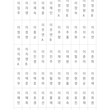
이
이
이
이
이
이
이
이
이
이
정
정
정
정
임
자
재
재
재
정
민
민
원
원
주
영
숙
윤
인
숙
A
B
A
B
이
이
이
이
이
이
이
이
이
이
주
주
정
정
종
주
주
주
지
지
연
연
자
현
순
형
홍
희
수
연
A
B
이
이
이
이
이
이
이
이
이
이
지
지
진
진
진
채
채
철
춘
춘
영
영
경
아
주
연
원
수
아
희
A
B
이
이
이
이
이
이
이
이
이
이
치
택
택
파
필
하
한
현
현
현
우
준
호
라
영
영
돌
경
순
재
이
이
이
이
이
이
이
이
이
이
혜
혜
호
호
홍
효
효
효
흥
희
민
희
경
선
재
대
숙
진
재
원