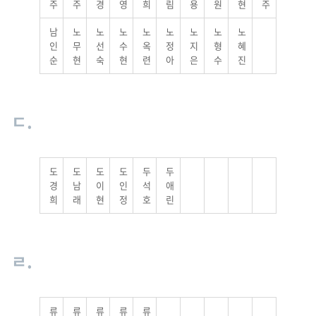
주
주
경
영
희
림
용
원
현
주
남
노
노
노
노
노
노
노
노
인
무
선
수
옥
정
지
형
혜
순
현
숙
현
련
아
은
수
진
ㄷ.
도
도
도
도
두
두
경
남
이
인
석
애
희
래
현
정
호
린
ㄹ.
류
류
류
류
류