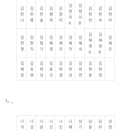
김
김
김
김
김
김
김
김
김
김
현
현
한
한
한
행
향
현
현
현
미
미
나
별
솔
옥
미
빈
숙
아
A
B
김
김
김
김
김
김
김
김
김
김
혜
혜
현
현
형
혜
혜
혜
혜
혜
영
영
영
지
기
경
리
미
숙
은
A
B
김
김
김
김
김
김
김
김
김
혜
호
회
효
희
희
희
희
희
정
영
성
선
경
성
연
윤
정
ㄴ.
나
나
나
나
나
나
남
남
남
남
석
성
윤
인
진
혜
기
동
미
영