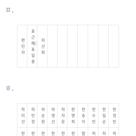
ㅍ.
표
근
편
피
혜/
민
선
표
자
희
일
용
ㅎ.
하
하
하
하
하
한
한
한
한
한
미
민
순
영
자
명
송
수
일
정
선
정
원
선
운
희
이
빈
순
빈
한
한
한
한
한
한
함
허
허
허