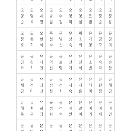
오
오
오
오
오
오
오
오
오
오
명
명
세
솔
수
영
영
윤
정
정
순
옥
연
잎
정
미
실
겸
순
용
오
오
오
옥
우
우
위
유
유
유
정
춘
현
천
남
상
소
가
경
경
호
희
석
수
선
숙
희
영
모
미
유
유
유
유
유
유
유
유
유
유
경
경
나
덕
보
선
선
소
숙
승
화
희
연
선
람
기
희
빈
자
완
유
유
유
유
유
유
유
유
유
유
재
정
정
정
정
지
지
해
현
혜
경
미
신
원
희
숙
은
미
정
경
유
유
유
육
윤
윤
윤
윤
윤
윤
혜
환
희
성
경
계
말
미
미
비
윤
구
정
희
숙
원
이
리
재
연
윤
윤
윤
윤
윤
윤
윤
윤
윤
윤