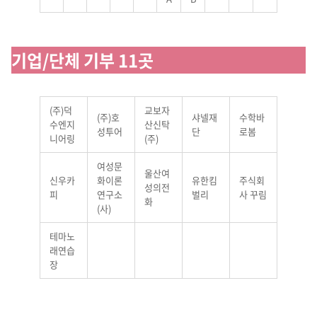
기업/단체 기부 11곳
(주)덕
교보자
(주)호
샤넬재
수학바
수엔지
산신탁
성투어
단
로봄
니어링
(주)
여성문
울산여
신우카
화이론
유한킴
주식회
성의전
피
연구소
벌리
사 꾸림
화
(사)
테마노
래연습
장