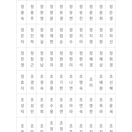
정
정
정
정
정
정
정
정
정
정
용
용
원
원
유
유
유
윤
윤
은
숙
주
영
윤
경
연
진
헌
희
경
정
정
정
정
정
정
정
정
정
정
은
인
재
재
점
정
지
지
지
차
자
하
실
현
순
수
아
영
원
선
정
정
정
정
정
정
정
정
정
정
찬
창
창
청
현
현
현
혜
혜
회
영
근
남
자
경
미
석
경
상
경
정
조
조
조
조
조
조
조
조
조
효
경
경
권
기
나
명
배
선
미
지
미
숙
중
한
연
숙
원
혜
조
조
조
조
조
조
조
조
조
조
성
성
성
수
승
아
연
영
옥
윤
덕
민
희
용
연
라
숙
한
라
세
조
조
조
조
조
조
조
조
조
조
정
정
을
인
임
준
지
진
진
천