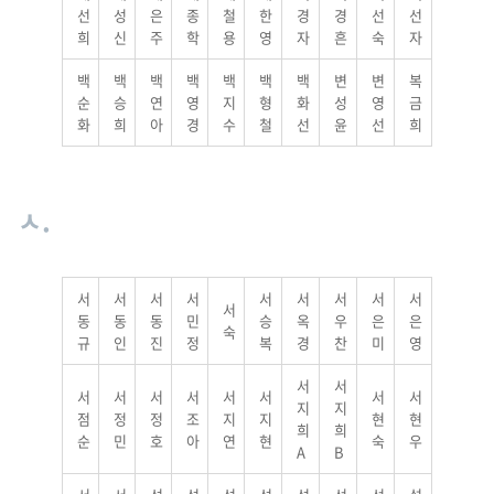
선
성
은
종
철
한
경
경
선
선
희
신
주
학
용
영
자
흔
숙
자
백
백
백
백
백
백
백
변
변
복
순
승
연
영
지
형
화
성
영
금
화
희
아
경
수
철
선
윤
선
희
ㅅ.
서
서
서
서
서
서
서
서
서
서
동
동
동
민
승
옥
우
은
은
숙
규
인
진
정
복
경
찬
미
영
서
서
서
서
서
서
서
서
서
서
지
지
점
정
정
조
지
지
현
현
희
희
순
민
호
아
연
현
숙
우
A
B