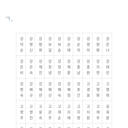
ㄱ.
강
강
강
강
강
강
강
강
강
강
덕
명
범
보
보
순
순
영
원
은
순
신
희
길
승
애
자
아
화
나
강
강
강
강
강
강
강
강
강
강
은
은
재
정
정
제
종
종
지
태
비
숙
진
녕
민
훈
남
완
연
인
강
강
강
강
강
강
강
고
고
고
현
혜
혜
혜
혜
혜
호
경
명
명
숙
규
란
선
숙
정
간
표
화
희
고
고
고
고
고
고
고
고
고
공
영
영
윤
은
재
지
지
지
채
옥
주
진
숙
주
순
애
영
원
우
분