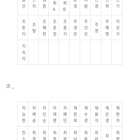
희
희
선
자
중
경
원
경
희
기
A
B
조
조
조
조
주
주
주
지
조
주
춘
혜
호
흥
경
선
혜
상
형
영
이
련
정
식
은
모
명
구
지
숙
자
ㅊ.
차
차
차
차
차
채
채
채
채
채
승
예
인
재
혜
문
수
용
은
현
현
송
순
명
민
희
경
석
경
자
천
최
최
최
최
최
최
최
최
최
소
경
경
경
광
남
동
라
명