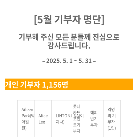
[5월 기부자 명단]
기부해 주신 모든 분들께 진심으로
감사드립니다.
– 2025. 5. 1 ~ 5. 31 –
개인 기부자 1,156명
롯데
Aileen
익명
카드
해피
Park(박
Alice
LINTONJINA(이
의 기
포인
빈기
아일
Lee
지나)
부자
트기
부자
린)
(1인)
부자