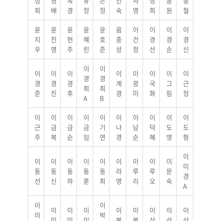
성
영
옥
유
은
인
자
정
종
종
희
배
경
정
정
숙
영
희
원
철
윤
윤
윤
윤
윤
음
이
이
이
이
지
진
현
혜
호
종
건
경
경
경
우
영
주
린
준
성
정
선
순
신
이
이
이
이
이
이
이
이
이
이
경
경
경
경
경
계
광
국
그
근
희
희
준
진
후
경
미
화
림
정
A
B
이
이
이
이
이
이
이
이
이
이
근
금
금
금
기
나
남
덕
도
도
주
복
순
임
연
경
순
혜
영
형
이
이
이
이
이
이
이
이
이
이
미
동
동
동
동
동
라
루
루
문
경
선
신
하
훈
희
영
리
오
숙
A
이
이
이
이
이
이
이
이
이
이
미
박
미
미
미
복
봉
상
상
상