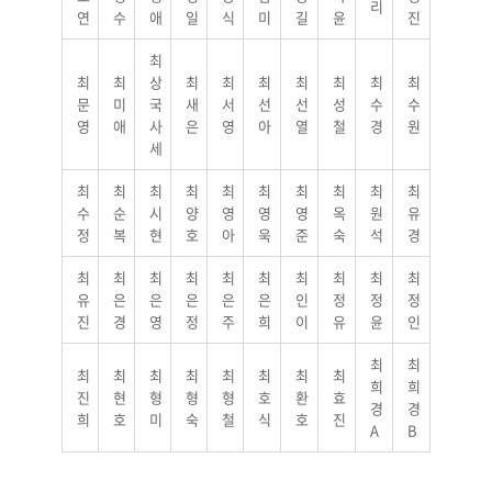
리
연
수
애
일
식
미
길
윤
진
최
최
최
상
최
최
최
최
최
최
최
문
미
국
새
서
선
선
성
수
수
영
애
사
은
영
아
열
철
경
원
세
최
최
최
최
최
최
최
최
최
최
수
순
시
양
영
영
영
옥
원
유
정
복
현
호
아
욱
준
숙
석
경
최
최
최
최
최
최
최
최
최
최
유
은
은
은
은
은
인
정
정
정
진
경
영
정
주
희
이
유
윤
인
최
최
최
최
최
최
최
최
최
최
희
희
진
현
형
형
형
호
환
효
경
경
희
호
미
숙
철
식
호
진
A
B