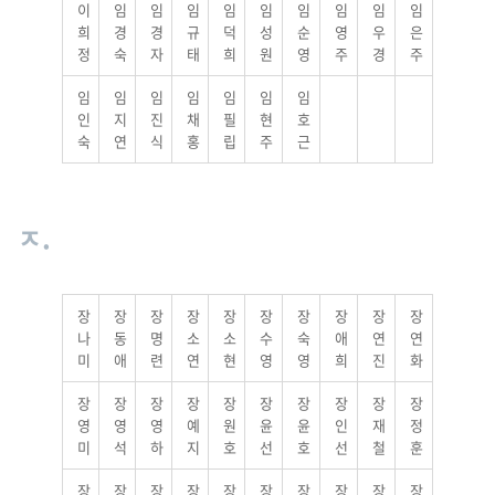
이
임
임
임
임
임
임
임
임
임
희
경
경
규
덕
성
순
영
우
은
정
숙
자
태
희
원
영
주
경
주
임
임
임
임
임
임
임
인
지
진
채
필
현
호
숙
연
식
홍
립
주
근
ㅈ.
장
장
장
장
장
장
장
장
장
장
나
동
명
소
소
수
숙
애
연
연
미
애
련
연
현
영
영
희
진
화
장
장
장
장
장
장
장
장
장
장
영
영
영
예
원
윤
윤
인
재
정
미
석
하
지
호
선
호
선
철
훈
장
장
장
장
장
장
장
장
장
장