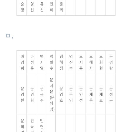
순
영
유
인
춘
형
선
선
혜
희
ㅁ.
마
마
맹
맹
맹
명
모
모
모
문
경
정
지
필
혜
진
지
혜
희
경
희
윤
열
수
정
숙
은
자
현
란
문
시
문
문
문
문
문
문
문
문
문
윤
경
경
금
영
은
인
재
재
정
(문
환
희
주
호
영
선
웅
호
곤
의
성)
문
민
민
희
옥
현