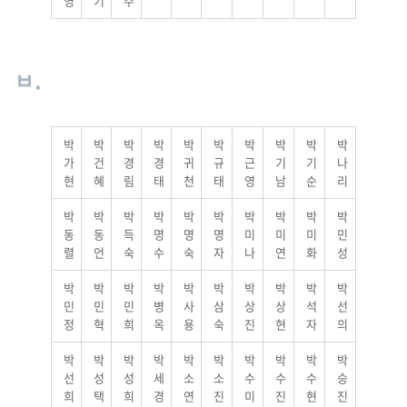
영
기
주
ㅂ.
박
박
박
박
박
박
박
박
박
박
가
건
경
경
귀
규
근
기
기
나
현
혜
림
태
천
태
영
남
순
리
박
박
박
박
박
박
박
박
박
박
동
동
득
명
명
명
미
미
미
민
렬
언
숙
수
숙
자
나
연
화
성
박
박
박
박
박
박
박
박
박
박
민
민
민
병
사
삼
상
상
석
선
정
혁
희
옥
용
숙
진
현
자
의
박
박
박
박
박
박
박
박
박
박
선
성
성
세
소
소
수
수
수
승
희
택
희
경
연
진
미
진
현
진