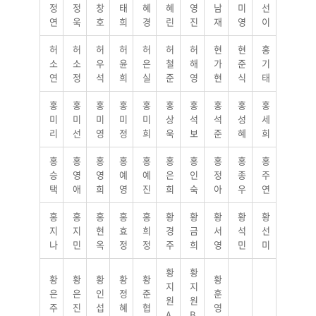
정
정
창
태
혜
혜
영
남
미
선
연
욱
호
희
경
린
진
재
영
이
허
허
허
허
허
허
허
현
현
홍
소
소
우
윤
은
철
해
가
준
기
연
정
석
희
실
준
영
현
식
태
홍
홍
홍
홍
홍
홍
홍
홍
홍
홍
미
미
미
미
미
상
석
석
성
세
리
선
영
정
희
욱
보
준
혜
희
홍
홍
홍
홍
홍
홍
홍
홍
홍
홍
승
영
영
예
예
은
인
정
종
주
택
애
희
영
진
희
숙
아
우
연
홍
홍
홍
홍
홍
황
황
황
황
황
지
지
현
효
희
경
금
서
석
선
나
민
옥
정
정
주
희
영
민
미
황
황
황
황
황
황
황
황
지
지
은
은
인
정
준
훈
원
원
주
진
섭
혜
협
영
A
B