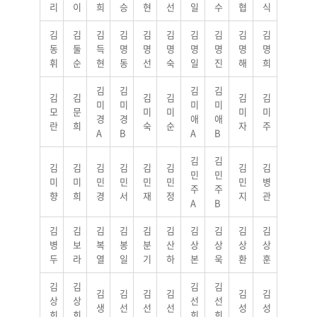
리
이
희
승
현
선
일
수
협
식
김
김
김
김
김
김
김
김
김
김
동
둘
득
명
명
명
명
명
명
명
휘
순
현
동
선
숙
일
진
해
희
김
김
김
김
김
김
김
김
김
김
미
미
미
미
모
문
미
미
미
미
경
경
애
애
란
희
숙
순
자
주
A
B
A
B
김
김
김
김
김
김
김
김
김
김
민
민
미
미
민
민
민
민
민
병
주
주
향
희
경
서
재
정
지
관
A
B
김
김
김
김
김
김
김
김
김
김
병
보
복
봉
분
산
상
상
상
상
두
라
열
일
기
하
본
욱
환
훈
김
김
김
김
김
김
김
김
김
김
상
상
선
선
생
선
선
선
성
성
희
희
희
희