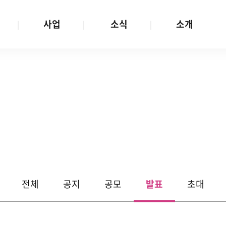
사업
소식
소개
사업 안내
W스토리
재단소개
금
성평등문화확산
공지/공모
연혁
여성인권보장
W뉴스레터
함께하는 사람들
금
여성임파워먼트
언론보도
투명경영
금
다양성존중과 돌봄사회
발행물
공간 대관
기금
대외협력
지난사업
기부
전체
공지
공모
발표
초대