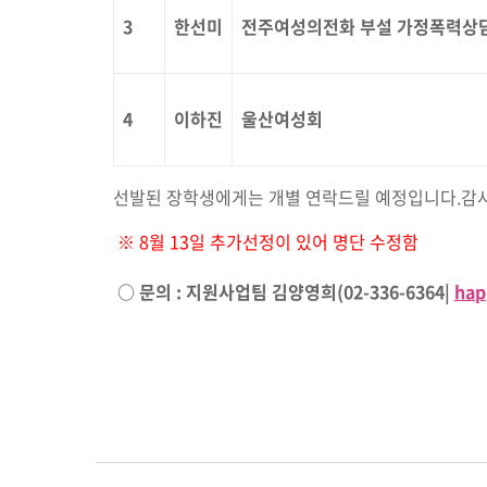
3
한선미
전주여성의전화 부설 가정폭력상
4
이하진
울산여성회
선발된 장학생에게는 개별 연락드릴 예정입니다.감
※ 8월 13일 추가선정이 있어 명단 수정함
○ 문의 : 지원사업팀 김양영희(02-336-6364|
hap