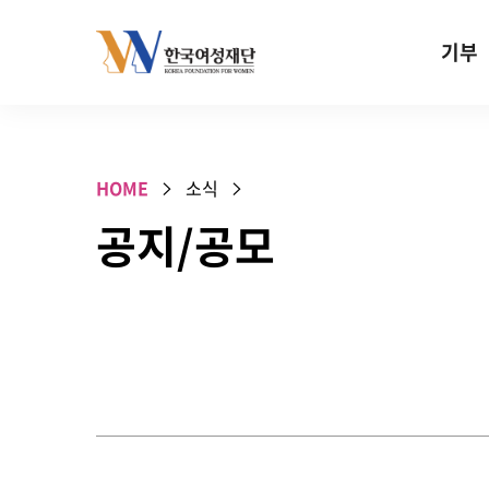
Skip to content
기부
기부안내
성평등 기
HOME
소식
W기금
공지/공모
SOS 기
건강지원기
고사리손 
기업기부
특별기념일 