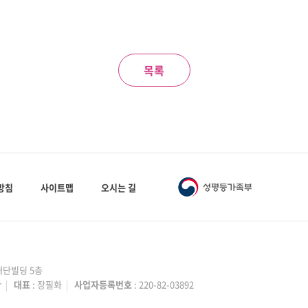
목록
방침
사이트맵
오시는 길
성재단빌딩 5층
r
|
대표
: 장필화
|
사업자등록번호
: 220-82-03892