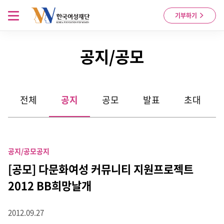
Skip to content
메뉴 열기
기부하기
공지/공모
전체
공지
공모
발표
초대
공지/공모
공지
[공모] 다문화여성 커뮤니티 지원프로젝트
2012 BB희망날개
2012.09.27