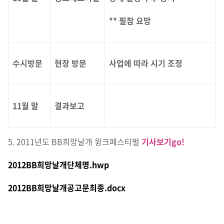
** 필참 요망
수시방문
현장 방문
사업에 따라 시기 조정
11월 말
결과보고
5. 2011년도 BB희망날개 윙크페스티벌
기사보기go!
2012BB희망날개단체명.hwp
2012BB희망날개공고문최종.docx