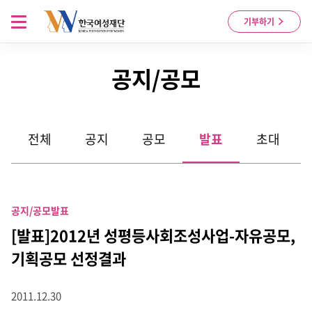
Skip to content
메뉴 열기
기부하기
공지/공모
전체
공지
공모
발표
초대
공지/공모
발표
[발표]2012년 성평등사회조성사업-자유공모,
기획공모 선정결과
2011.12.30