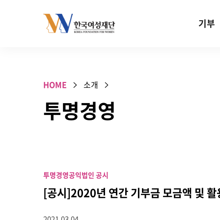
Skip to content
기부
기부안내
성평등 기
HOME
소개
W기금
투명경영
SOS 기
건강지원기
고사리손 
기업기부
투명경영
공익법인 공시
특별기념일 
[공시]2020년 연간 기부금 모금액 및 
2021.03.04