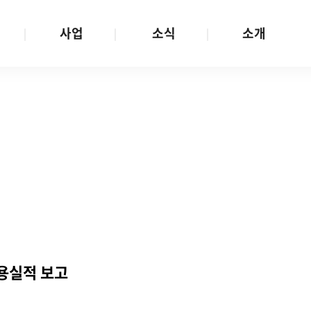
사업
소식
소개
사업 안내
W스토리
재단소개
금
성평등문화확산
공지/공모
연혁
여성인권보장
W뉴스레터
함께하는 사람들
금
여성임파워먼트
언론보도
투명경영
금
다양성존중과 돌봄사회
발행물
공간 대관
기금
대외협력
지난사업
기부
활용실적 보고