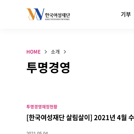
Skip to content
기부
기부안내
성평등 기
HOME
소개
W기금
투명경영
SOS 기
건강지원기
고사리손 
기업기부
투명경영
재정현황
특별기념일 
[한국여성재단 살림살이] 2021년 4월 
2021.05.04