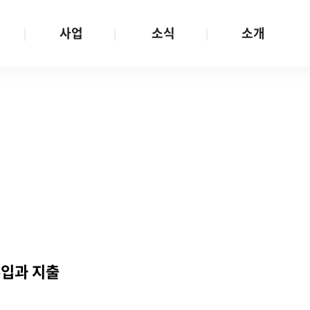
사업
소식
소개
사업 안내
W스토리
재단소개
금
성평등문화확산
공지/공모
연혁
여성인권보장
W뉴스레터
함께하는 사람들
금
여성임파워먼트
언론보도
투명경영
금
다양성존중과 돌봄사회
발행물
공간 대관
기금
대외협력
지난사업
기부
수입과 지출