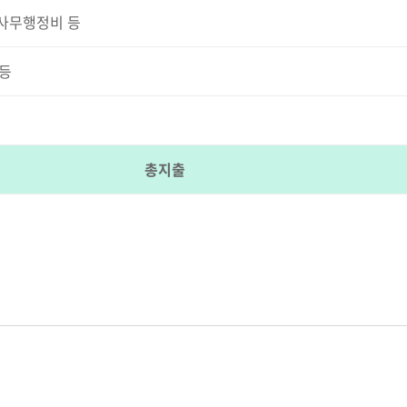
 사무행정비 등
등
총지출