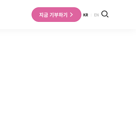
검색
지금
기부하기
KR
EN
나의 기부내역 확인
기부금영수증 확인