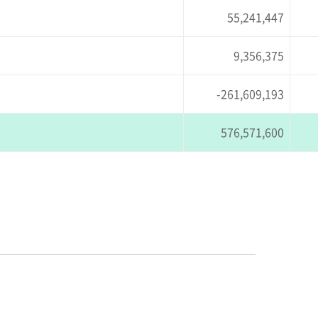
55,241,447
9,356,375
-261,609,193
576,571,600