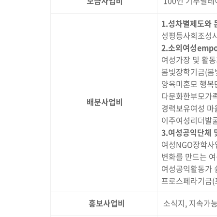
모금사업비
100인 기부릴레
1.성차별제도와 
성평등사회조성사
2.소외여성empo
여성가장 및 활동
봄빛장학기금(봄
양육미혼모 행복
다문화한부모가족
배분사업비
경력보유여성 마
이주여성리더발굴
3.여성공익단체 
여성NGO장학사
변화를 만드는 
여성공익활동가 
프로스페라기금(
홍보사업비
소식지, 지속가능