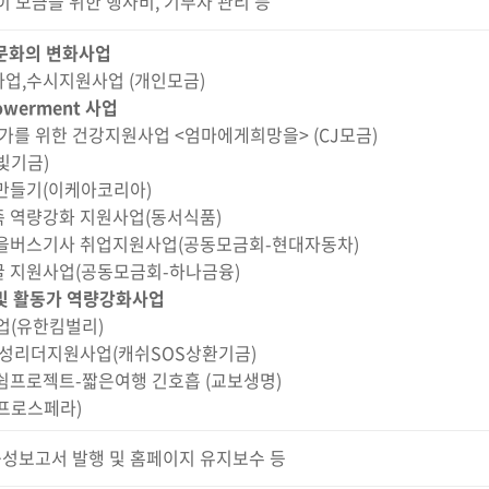
이 모금을 위한 행사비, 기부자 관리 등
문화의 변화사업
업,수시지원사업 (개인모금)
werment 사업
가를 위한 건강지원사업 <엄마에게희망을> (CJ모금)
빛기금)
만들기(이케아코리아)
 역량강화 지원사업(동서식품)
을버스기사 취업지원사업(공동모금회-현대자동차)
 지원사업(공동모금회-하나금융)
및 활동가 역량강화사업
업(유한킴벌리)
여성리더지원사업(캐쉬SOS상환기금)
쉼프로젝트-짧은여행 긴호흡 (교보생명)
프로스페라)
성보고서 발행 및 홈페이지 유지보수 등