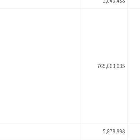
2,040,438
765,663,635
5,878,898