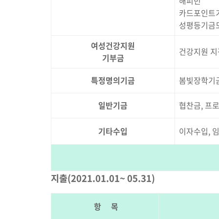
해피빈
카드포인트
성평등기금
여성건강지원
건강지원 
기부금
특정명의기금
봄빛장학기금
일반기금
협찬금, 프
기타수입
이자수입, 
지출(2021.01.01~ 05.31)
항 목