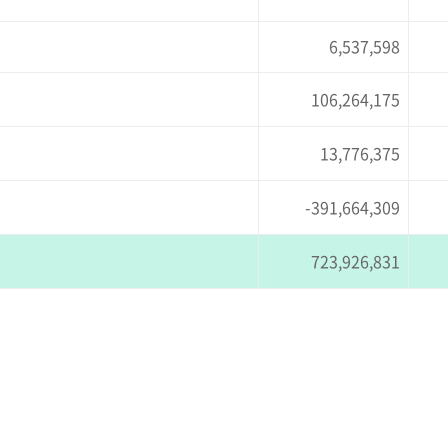
6,537,598
106,264,175
13,776,375
-391,664,309
723,926,831