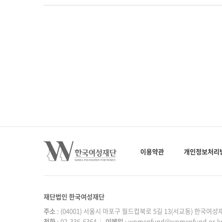
이용약관
개인정보처리
재단법인 한국여성재단
주소
: (04001) 서울시 마포구 월드컵북로 5길 13(서교동) 한국여
전화
: 02-336-6364
|
이메일
: womenfund@womenfund.or.k