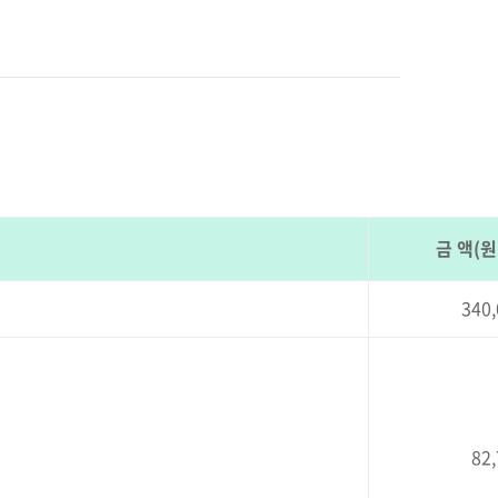
금 액(원
340,
82,