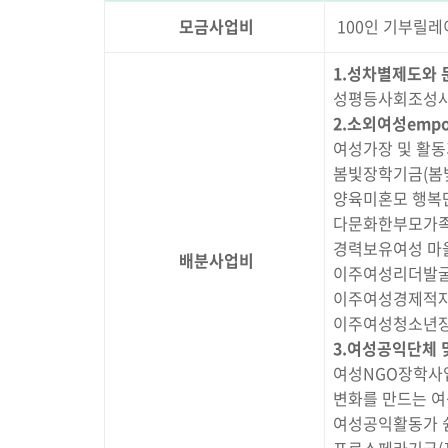
모금사업비
100인 기부릴레
1.성차별제도와 
성평등사회조성사
2.소외여성empo
여성가장 및 활동
봄빛장학기금(봄
양육미혼모 행복
다문화한부모가족
경력보유여성 마
배분사업비
이주여성리더발굴
이주여성경제적자
이주여성청소년장
3.여성공익단체 
여성NGO장학사
변화를 만드는 
여성공익활동가 