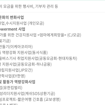
이 모금을 위한 행사비, 기부자 관리 등
문화의 변화사업
업,수시지원사업 (개인모금)
werment 사업
가를 위한 건강지원사업 <엄마에게희망을> (CJ모금)
빛기금)
만들기(이케아코리아)
 역량강화 지원사업(동서식품)
을버스기사 취업지원사업(공동모금회-현대자동차)
 지원사업(공동모금회-하나금융)
립지원사업(JP모간)
학사업(EY한영)
및 활동가 역량강화사업
업(유한킴벌리)
여성리더지원사업(캐쉬SOS상환기금)
쉼프로젝트-짧은여행 긴호흡 (교보생명)