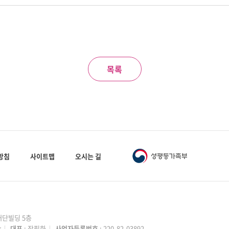
목록
방침
사이트맵
오시는 길
성재단빌딩 5층
r
|
대표
: 장필화
|
사업자등록번호
: 220-82-03892