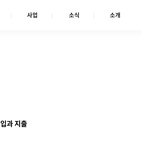
사업
소식
소개
사업 안내
W스토리
재단소개
금
성평등문화확산
공지/공모
연혁
여성인권보장
W뉴스레터
함께하는 사람들
금
여성임파워먼트
언론보도
투명경영
금
다양성존중과 돌봄사회
발행물
공간 대관
기금
대외협력
지난사업
기부
수입과 지출