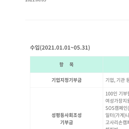
수입(2021.01.01~05.31)
항 목
기업지정기부금
기업, 기관
100인 기
여성가장지
SOS캠페인
성평등사회조성
일터(가게)
기부금
고사리손캠