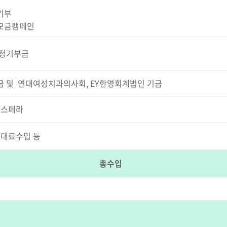
기부
모금캠페인
지정기부금
 및 연대여성치과의사회, EY한영회계법인 기금
로스페라
임대료수입 등
총수입