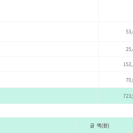
53,
25,
152,
70,
723,
금 액(원)