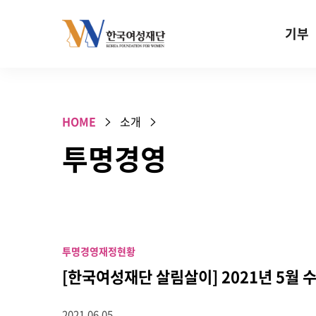
Skip to content
기부
기부안내
성평등 기
HOME
소개
W기금
투명경영
SOS 기
건강지원기
고사리손 
기업기부
투명경영
재정현황
특별기념일 
[한국여성재단 살림살이] 2021년 5월 
2021.06.05